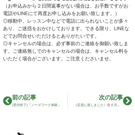
（お申込みから２日間返事がない場合は、お手数ですがお
電話やLINEにて再度お申し込みをお願い致します。）
◎移動中、レッスン中などで電話に出られないことが多々
あり、ご迷惑をおかけしております。できる限り、LINEな
どでお問合せいただけるとありがたいです。
◎キャンセルの場合は、必ず事前のご連絡を御願い致しま
す。ご連絡無しでのキャンセルの場合は、キャンセル料を
いただく場合がございます。ご注意くださいませ。
前の記事
次の記事
(受付終了)『ノーズワーク体験会』見学者募集
（定員に達しました）
６月
ペットS