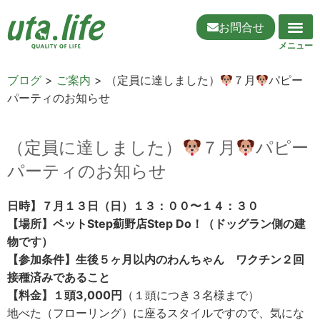
お問合せ
ブログ
>
ご案内
>
（定員に達しました）
７月
パピー
パーティのお知らせ
（定員に達しました）
７月
パピー
パーティのお知らせ
日時】７月１３日（日）１３：００〜１４：３０
【場所】ペットStep薊野店Step Do！（ドッグラン側の建
物です）
【参加条件】生後５ヶ月以内のわんちゃん ワクチン２回
接種済みであること
【料金】１頭3,000円
（１頭につき３名様まで）
地べた（フローリング）に座るスタイルですので、気にな