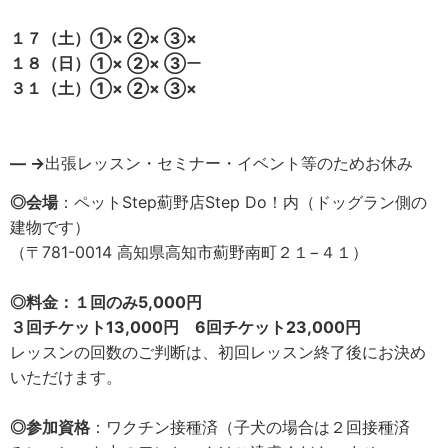
１７（土）①× ②× ③×
１８（日）①× ②× ③
ー
３１（土）①× ②× ③×
— →
出張レッスン・セミナー・イベント等のためお休み
◎会場
：ペットStep薊野店Step Do！内（ドッグラン側の
建物です）
（〒781-0014 高知県高知市薊野南町２１−４１）
◎料金：１回のみ5,000円
３回チケット13,000円 6回チケット23,000円
レッスンの回数のご判断は、初回レッスン終了後にお決め
いただけます。
◎参加資格
：ワクチン接種済（子犬の場合は２回接種済